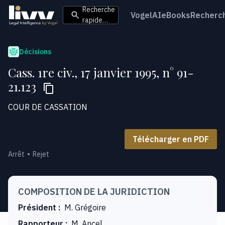
Recherche
VogelAI
eBooks
Recherc
rapide…
Décisions
Cass. 1re civ., 17 janvier 1995, n° 91-
21.123
COUR DE CASSATION
Télécharger en PDF
Arrêt
Rejet
COMPOSITION DE LA JURIDICTION
Président
:
M. Grégoire
Rapporteur
:
M. Ancel