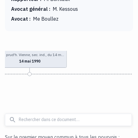
Avocat général
:
M. Kessous
Avocat
:
Me Boullez
ns. prud'h. Vienne, sec. ind., du 14 m…
14 mai 1990
Sur le premier moyen commun à tous les pourvois :