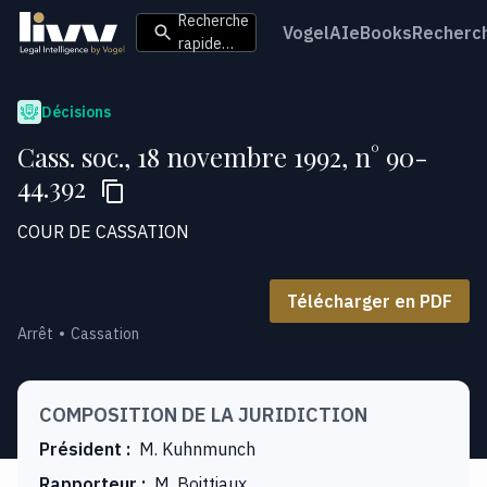
Recherche
VogelAI
eBooks
Recherc
rapide…
Décisions
Cass. soc., 18 novembre 1992, n° 90-
44.392
COUR DE CASSATION
Télécharger en PDF
Arrêt
Cassation
COMPOSITION DE LA JURIDICTION
Président
:
M. Kuhnmunch
Rapporteur
:
M. Boittiaux