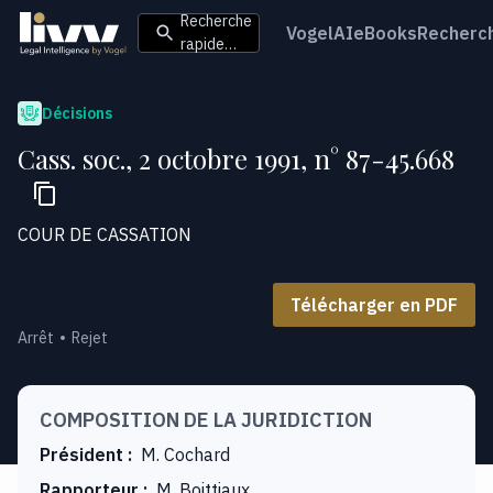
Recherche
VogelAI
eBooks
Recherc
rapide…
Décisions
Cass. soc., 2 octobre 1991, n° 87-45.668
COUR DE CASSATION
Télécharger en PDF
Arrêt
Rejet
COMPOSITION DE LA JURIDICTION
Président
:
M. Cochard
Rapporteur
:
M. Boittiaux