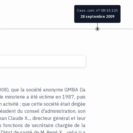
Cass. com. n° 08-15.125
28 septembre 2009
2008), que la société anonyme GMBA (la
e minoterie a été victime en 1987, puis
activité ; que cette société était dirigée
président du conseil d'administration, son
an Claude X..., directeur général et leur
 les fonctions de secrétaire chargée de la
l'état de santé de M. René X..., celui ci a