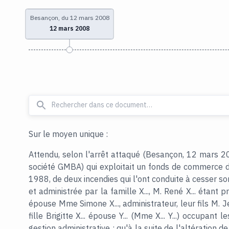
Besançon, du 12 mars 2008
12 mars 2008
Sur le moyen unique :
Attendu, selon l'arrêt attaqué (Besançon, 12 mars 
société GMBA) qui exploitait un fonds de commerce d
1988, de deux incendies qui l'ont conduite à cesser son 
et administrée par la famille X..., M. René X... étant 
épouse Mme Simone X..., administrateur, leur fils M. Je
fille Brigitte X... épouse Y... (Mme X... Y...) occupant
gestion administrative ; qu'à la suite de l'altération de 