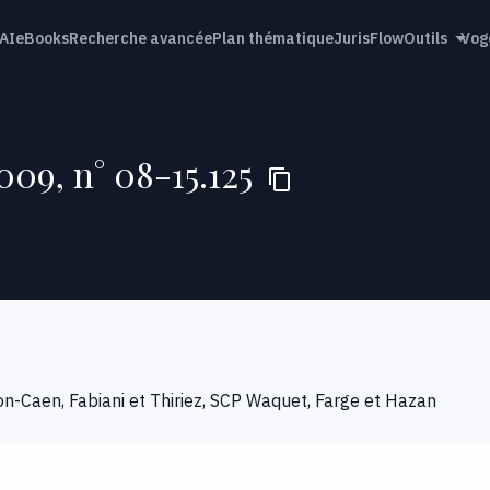
AI
eBooks
Recherche avancée
Plan thématique
JurisFlow
Outils
Vog
09, n° 08-15.125
on-Caen, Fabiani et Thiriez, SCP Waquet, Farge et Hazan