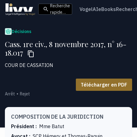
Recherche
VogelAI
eBooks
Recherc
rapide…
Décisions
Cass. 1re civ., 8 novembre 2017, n° 16-
18.017
COUR DE CASSATION
Télécharger en PDF
Arrêt
Rejet
COMPOSITION DE LA JURIDICTION
Président
:
Mme Batut
Avocat
:
SCP Hémery et Thomas-Raquin