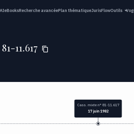
AI
eBooks
Recherche avancée
Plan thématique
JurisFlow
Outils
Vog
 81-11.617
Cass. mixte n° 81-11.617
17 juin 1982