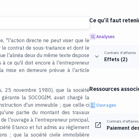
Ce qu’il faut reteni
Analyses
, "l'action directe ne peut viser que le
le contrat de sous-traitance et dont le
Contrats d'affaires
 que l'alinéa deux du même texte dispose
Effets
(
2
)
s à ce qu'il doit encore à l'entrepreneur
 la mise en demeure prévue à l'article
Ressources associé
les, 25 novembre 1980), que la société
sa gérante la SOCOGIM, avait chargé la
nstruction d'un immeuble ; que celle-ci
Ouvrages
 qu'une partie du montant des travaux
de l'ouvrage à l'entrepreneur principal,
Contrats d'affaires
ociété Etanco et fut admis au règlement
Paiement des
iens ; que la société civile immobilière