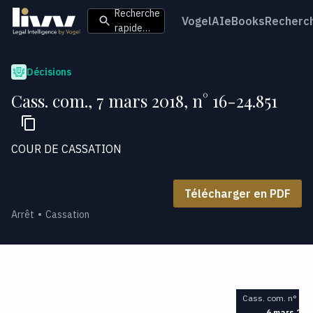
Recherche
VogelAI
eBooks
Recherc
rapide…
Décisions
Cass. com., 7 mars 2018, n° 16-24.851
COUR DE CASSATION
Télécharger en PDF
Arrêt
Cassation
Cass. com. n° 16
6 mars 201