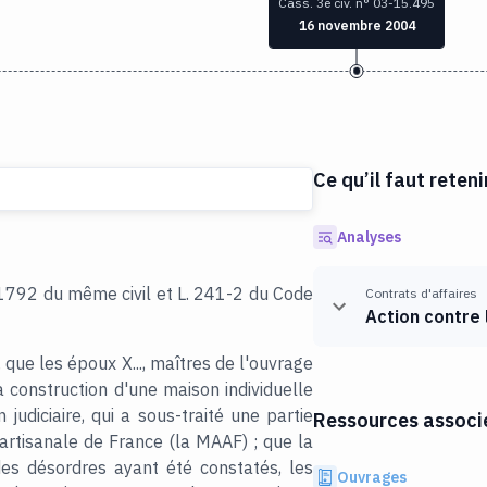
Cass. 3e civ. n° 03-15.495
16 novembre 2004
Ce qu’il faut reteni
Analyses
s 1792 du même civil et L. 241-2 du Code
Contrats d'affaires
Action contre 
que les époux X..., maîtres de l'ouvrage
 construction d'une maison individuelle
n judiciaire, qui a sous-traité une partie
Ressources associé
 artisanale de France (la MAAF) ; que la
des désordres ayant été constatés, les
Ouvrages