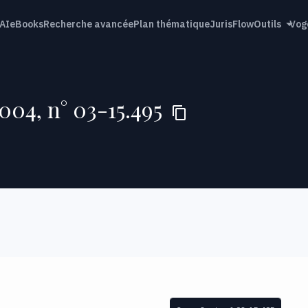
AI
eBooks
Recherche avancée
Plan thématique
JurisFlow
Outils
Vog
004, n° 03-15.495