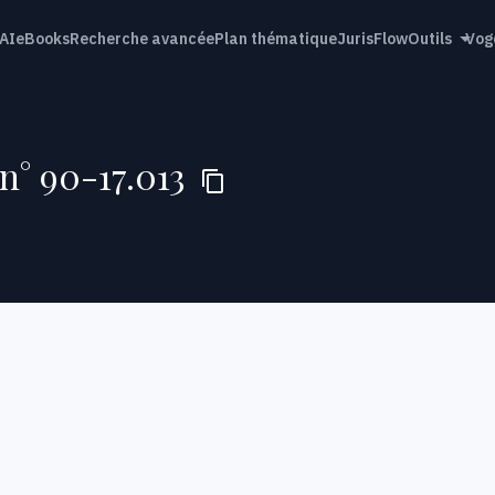
AI
eBooks
Recherche avancée
Plan thématique
JurisFlow
Outils
Vog
 n° 90-17.013