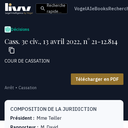
Recherche
VogelAI
eBooks
Recherc
rapide…
Décisions
Cass. 3e civ., 13 avril 2022, n° 21-12.814
COUR DE CASSATION
Télécharger en PDF
Arrêt
Cassation
COMPOSITION DE LA JURIDICTION
Président
:
Mme Teiller
Rapporteur
:
M. David