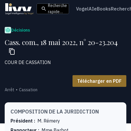
Recherche
VogelAI
eBooks
Recherc
rapide…
Décisions
Cass. com., 18 mai 2022, n° 20-23.204
COUR DE CASSATION
Télécharger en PDF
Arrêt
Cassation
COMPOSITION DE LA JURIDICTION
Président
:
M. Rémery
Rapporteur
:
Mme Barbot