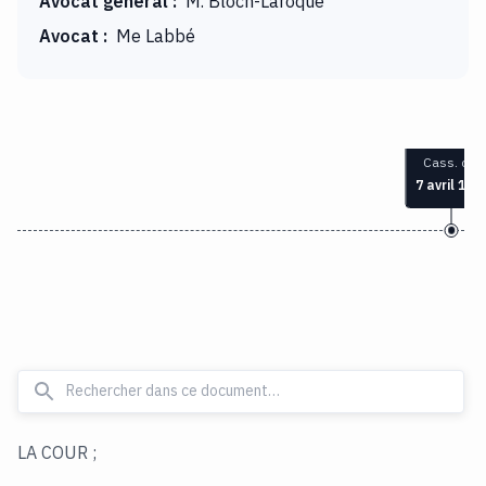
Avocat général
:
M. Bloch-Laroque
Avocat
:
Me Labbé
Cass. civ.
7 avril 193
LA COUR ;