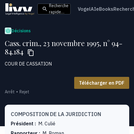
Recherche
VogelAI
eBooks
Recherc
rapide…
Décisions
Cass. crim., 23 novembre 1995, n° 94-
84.184
COUR DE CASSATION
Télécharger en PDF
Arrêt
Rejet
COMPOSITION DE LA JURIDICTION
Président
:
M. Culié
Rapporteur
:
M. Roman