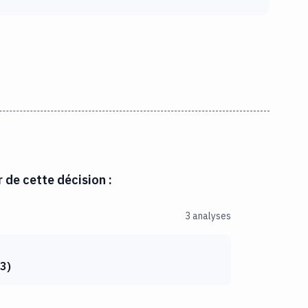
r de cette décision :
3 analyses
3
)