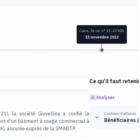
Cass. 3e civ. n° 21-23.505
15 novembre 2022
Ce qu’il faut reteni
Analyses
1), la société Giovellina a confié la
Contrats d'affaires
Bénéficiaires
(
ment d'un bâtiment à usage commercial à
CA), assurée auprès de la SMABTP.