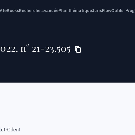
AI
eBooks
Recherche avancée
Plan thématique
JurisFlow
Outils
Vog
022, n° 21-23.505
let-Odent