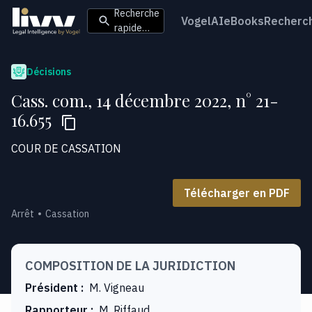
Recherche
VogelAI
eBooks
Recherc
rapide…
Décisions
Cass. com., 14 décembre 2022, n° 21-
16.655
COUR DE CASSATION
Télécharger en PDF
Arrêt
Cassation
COMPOSITION DE LA JURIDICTION
Président
:
M. Vigneau
Rapporteur
:
M. Riffaud