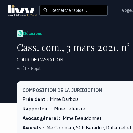
Recherche rapide…
Vogel
Décisions
Cass. com., 3 mars 2021, n°
COUR DE CASSATION
Arrêt
Rejet
COMPOSITION DE LA JURIDICTION
Président
:
Mme Darbois
Rapporteur
:
Mme Lefeuvre
Avocat général
:
Mme Beaudonnet
Avocats
:
Me Goldman, SCP Baraduc, Duhamel et