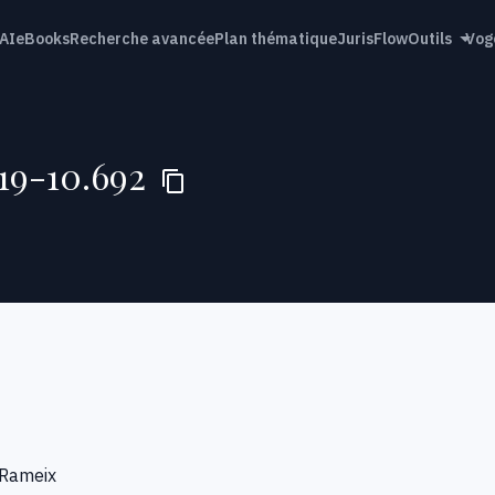
AI
eBooks
Recherche avancée
Plan thématique
JurisFlow
Outils
Vog
 19-10.692
 Rameix