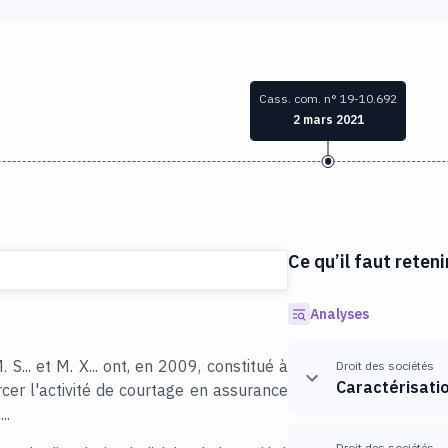
Cass. com. n° 19-10.692
2 mars 2021
Ce qu’il faut reteni
Analyses
S... et M. X... ont, en 2009, constitué à
Droit des sociétés
Caractérisati
ercer l'activité de courtage en assurance
..
Droit des sociétés