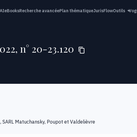
AI
eBooks
Recherche avancée
Plan thématique
JurisFlow
Outils
Vog
2022, n° 20-23.120
, SARL Matuchansky, Poupot et Valdelièvre