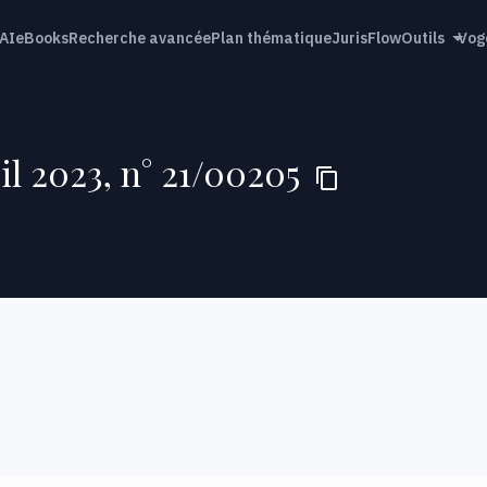
AI
eBooks
Recherche avancée
Plan thématique
JurisFlow
Outils
Vog
il 2023, n° 21/00205