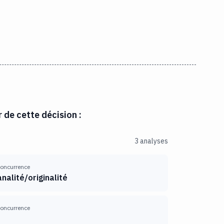
r de cette décision :
3 analyses
 concurrence
alité/originalité
 concurrence