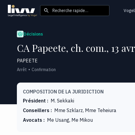
Recherche rapide…
Vogel
Décisions
CA Papeete, ch. com., 13 avr
PAPEETE
Arrêt
Confirmation
COMPOSITION DE LA JURIDICTION
Président
:
M. Sekkaki
Conseillers
:
Mme Szklarz, Mme Teheiura
Avocats
:
Me Usang, Me Mikou