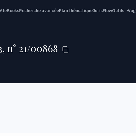
AI
eBooks
Recherche avancée
Plan thématique
JurisFlow
Outils
Vog
3, n° 21/00868