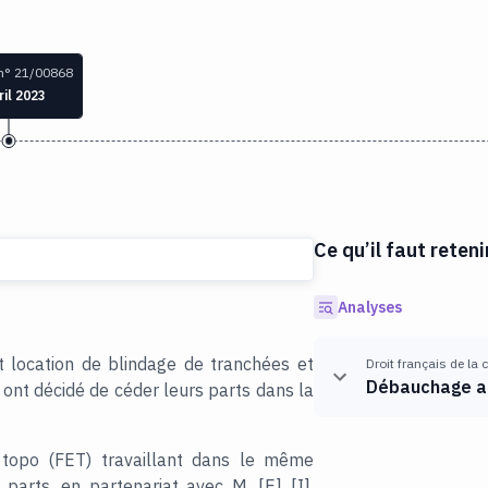
n° 21/00868
ril 2023
Ce qu’il faut reteni
Analyses
t location de blindage de tranchées et
Droit français de la
Débauchage a
 ont décidé de céder leurs parts dans la
s topo (FET) travaillant dans le même
 parts, en partenariat avec M. [E] [I],