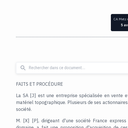
CA Metz 
5 av
FAITS ET PROCÉDURE
La SA [J] est une entreprise spécialisée en vente e
matériel topographique. Plusieurs de ses actionnaires
société.
M. [X] [P], dirigeant d'une société France expres
domaine, a fait une proposition d'acquisition de ces