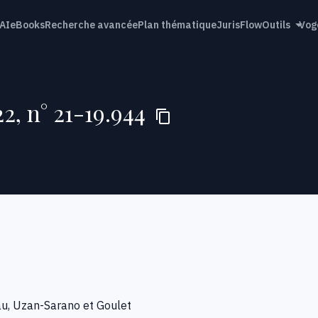
AI
eBooks
Recherche avancée
Plan thématique
JurisFlow
Outils
Vog
2, n° 21-19.944
eau, Uzan-Sarano et Goulet