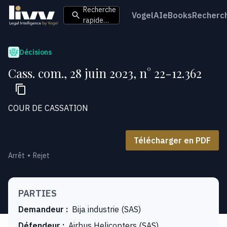
Recherche
VogelAI
eBooks
Recherc
rapide…
Décisions
Cass. com., 28 juin 2023, n° 22-12.362
COUR DE CASSATION
Télécharger en PDF
Arrêt
Rejet
PARTIES
Demandeur
:
Bija industrie (SAS)
Défendeur
:
Airbus Helicopters (SAS)