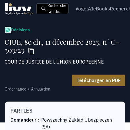
Recherche
VogelAI
eBooks
Recherc
rapide…
Décisions
CJUE, 8e ch., 11 décembre 2023, n° C-
303/23
COUR DE JUSTICE DE L’UNION EUROPEENNE
Télécharger en PDF
Ordonnance
Annulation
PARTIES
Demandeur
:
Powszechny Zakład Ubezpieczeń
(SA)