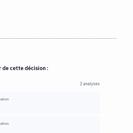
r de cette décision :
2 analyses
mation
mation