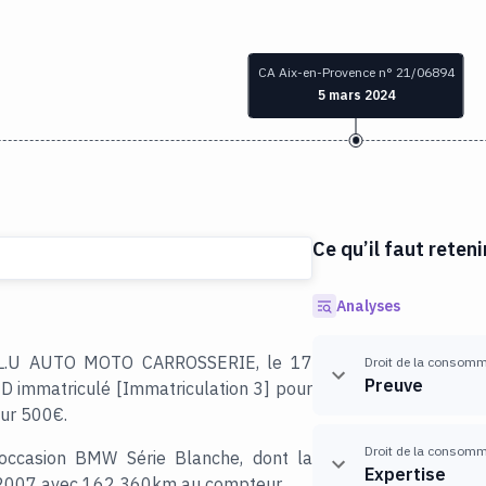
CA Aix-en-Provence n° 21/06894
5 mars 2024
Ce qu’il faut reteni
Analyses
A.R.L.U AUTO MOTO CARROSSERIE, le 17
Droit de la consom
Preuve
D immatriculé [Immatriculation 3] pour
our 500€.
Droit de la consom
'occasion BMW Série Blanche, dont la
Expertise
let 2007 avec 162 360km au compteur.