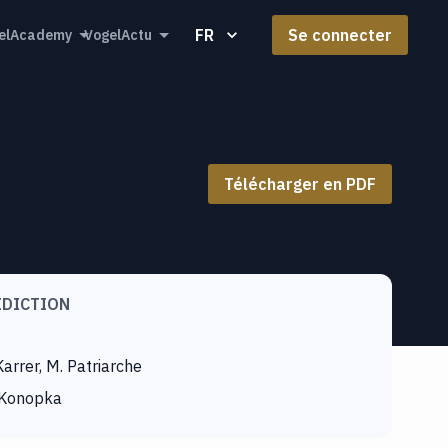
FR
Se connecter
elAcademy
VogelActu
Télécharger en PDF
IDICTION
rrer, M. Patriarche
 Konopka