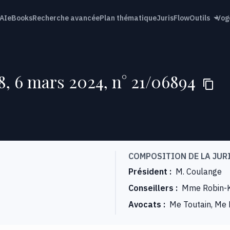
AI
eBooks
Recherche avancée
Plan thématique
JurisFlow
Outils
Vog
8, 6 mars 2024, n° 21/06894
COMPOSITION DE LA JUR
Président
:
M. Coulange
Conseillers
:
Mme Robin-Ka
Avocats
:
Me Toutain, Me