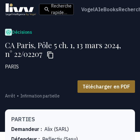
Recherche
VogelAI
eBooks
Recherc
rapide…
Décisions
CA Paris, Pôle 5 ch. 1, 13 mars 2024,
n° 22/02207
PARIS
Télécharger en PDF
Arrêt
Infirmation partielle
PARTIES
Demandeur
:
Alix (SARL)
Défendeur
:
Reflectiv (Sasu)