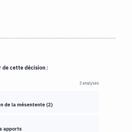
r de cette décision :
3 analyses
on de la mésentente
(
2
)
es apports