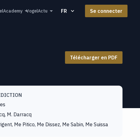
FR
Se connecter
elAcademy
VogelActu
Télécharger en PDF
IDICTION
ues
q, M. Darracq
gent, Me Pitico, Me Dissez, Me Sabin, Me Suissa