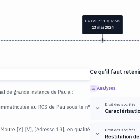
CA Pau n° 19/02745
13 mai 2024
Ce qu’il faut reteni
Analyses
nal de grande instance de Pau a :
Droit des sociétés
t immatriculée au RCS de Pau sous le n°
Caractérisati
Maitre [Y] [V], [Adresse 13], en qualité
Droit des sociétés
Restitution d