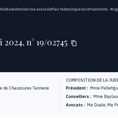
AI
eBooks
Recherche avancée
Plan thématique
JurisFlow
Outils
Vog
i 2024, n° 19/02745
COMPOSITION DE LA JUR
re de Chaussures Tannerie
Président
:
Mme Pellefig
Conseillers
:
Mme Baylauc
Avocats
:
Me Duale, Me Pri