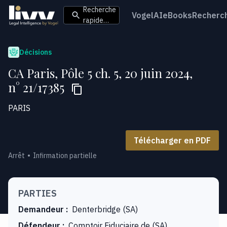
Recherche
VogelAI
eBooks
Recherc
rapide…
Décisions
CA Paris, Pôle 5 ch. 5, 20 juin 2024,
n° 21/17385
PARIS
Télécharger en PDF
Arrêt
Infirmation partielle
PARTIES
Demandeur
:
Denterbridge (SA)
Défendeur
:
Comptoir Fiduciaire de (SA)