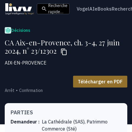
Recherche
VogelAI
eBooks
Recherc
rapide…
Décisions
CA Aix-en-Provence, ch. 3-4, 27 juin
2024, n° 23/12302
AIX-EN-PROVENCE
Télécharger en PDF
Arrêt
Confirmation
PARTIES
Demandeur
:
La Cathédrale (SAS), Patrimmo
Commerce (Sté)