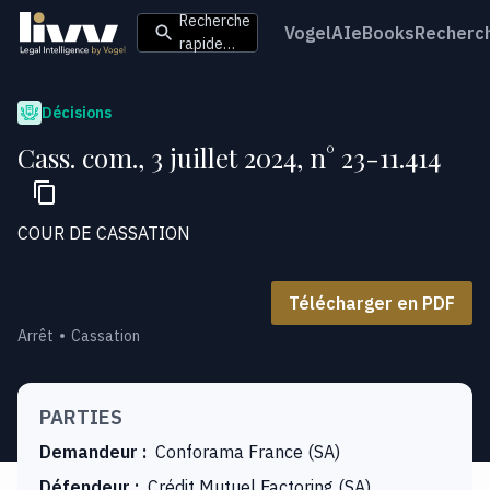
Recherche
VogelAI
eBooks
Recherc
rapide…
Décisions
Cass. com., 3 juillet 2024, n° 23-11.414
COUR DE CASSATION
Télécharger en PDF
Arrêt
Cassation
PARTIES
Demandeur
:
Conforama France (SA)
Défendeur
:
Crédit Mutuel Factoring (SA),