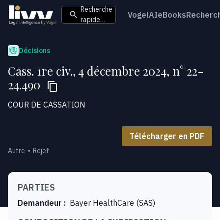
Recherche
VogelAI
eBooks
Recherc
rapide…
Décisions
Cass. 1re civ., 4 décembre 2024, n° 22-
24.490
COUR DE CASSATION
Télécharger en PDF
Autre
Rejet
PARTIES
Demandeur
:
Bayer HealthCare (SAS)