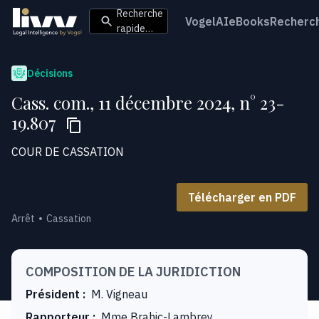
Recherche
VogelAI
eBooks
Recherc
rapide…
Décisions
Cass. com., 11 décembre 2024, n° 23-
19.807
COUR DE CASSATION
Télécharger en PDF
Arrêt
Cassation
COMPOSITION DE LA JURIDICTION
Président
:
M. Vigneau
Rapporteur
:
Mme Brahic-Lambrey