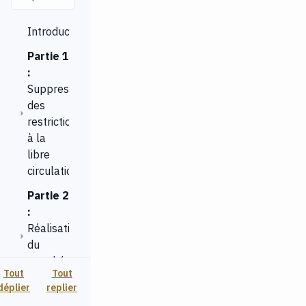
Introduction
Partie 1
:
Suppression
des
restrictions
à la
libre
circulation
Partie 2
:
Réalisation
du
marché
Tout
Tout
intérieur
déplier
replier