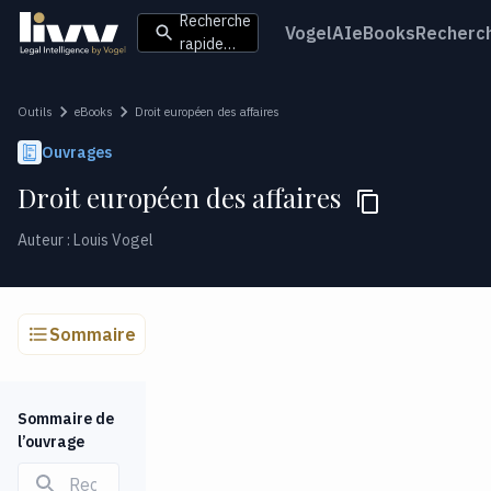
Recherche
VogelAI
eBooks
Recherc
rapide…
Outils
eBooks
Droit européen des affaires
Ouvrages
Droit européen des affaires
Auteur : Louis Vogel
Sommaire
Sommaire de
l’ouvrage