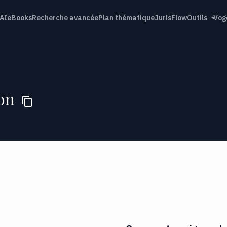
AI
eBooks
Recherche avancée
Plan thématique
JurisFlow
Outils
Vog
ion