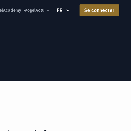
FR
Se connecter
elAcademy
VogelActu