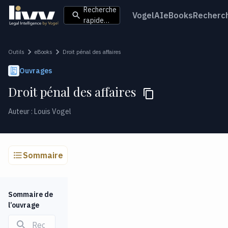
Recherche
VogelAI
eBooks
Recherc
rapide…
Outils
eBooks
Droit pénal des affaires
Ouvrages
Droit pénal des affaires
Auteur : Louis Vogel
Sommaire
Sommaire de
l’ouvrage