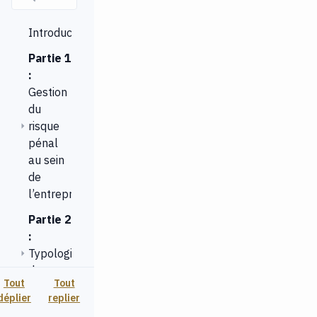
Introduction
Partie 1
:
Gestion
du
risque
pénal
au sein
de
l’entreprise
Partie 2
:
Typologie
des
Tout
Tout
infractions
déplier
replier