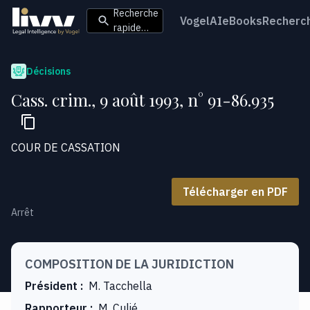
Recherche
VogelAI
eBooks
Recherc
rapide…
Décisions
Cass. crim., 9 août 1993, n° 91-86.935
COUR DE CASSATION
Télécharger en PDF
Arrêt
COMPOSITION DE LA JURIDICTION
Président
:
M. Tacchella
Rapporteur
:
M. Culié