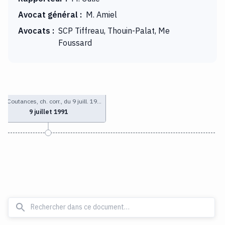
Avocat général
:
M. Amiel
Avocats
:
SCP Tiffreau, Thouin-Palat, Me
Foussard
GI Coutances, ch. corr., du 9 juill. 19…
9 juillet 1991