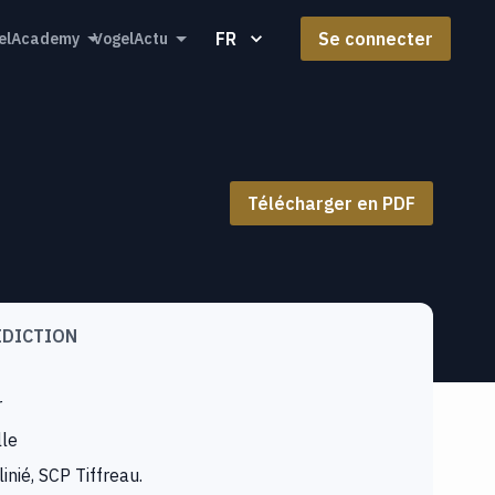
FR
Se connecter
elAcademy
VogelActu
Télécharger en PDF
IDICTION
r
lle
inié, SCP Tiffreau.