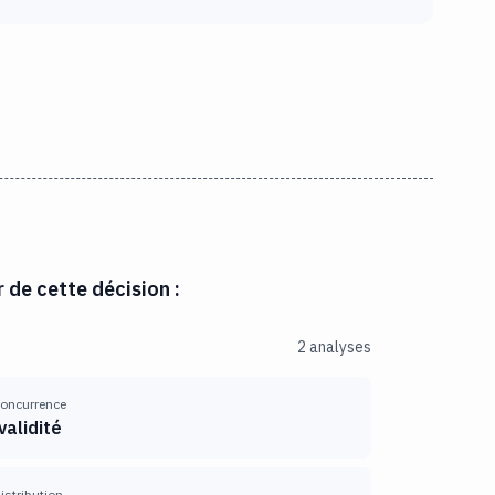
r de cette décision :
2 analyses
 concurrence
validité
distribution