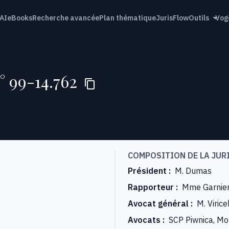
AI
eBooks
Recherche avancée
Plan thématique
JurisFlow
Outils
Vog
° 99-14.762
COMPOSITION DE LA JUR
Président
:
M. Dumas
Rapporteur
:
Mme Garnie
Avocat général
:
M. Virice
Avocats
:
SCP Piwnica, Mol