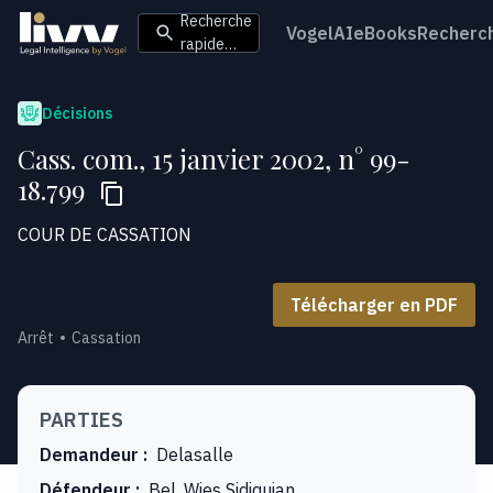
Recherche
VogelAI
eBooks
Recherc
rapide…
Décisions
Cass. com., 15 janvier 2002, n° 99-
18.799
COUR DE CASSATION
Télécharger en PDF
Arrêt
Cassation
PARTIES
Demandeur
:
Delasalle
Défendeur
:
Bel, Wies Sidiquian