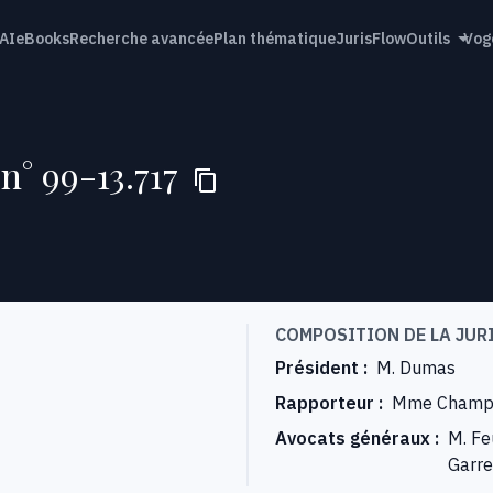
AI
eBooks
Recherche avancée
Plan thématique
JurisFlow
Outils
Vog
n° 99-13.717
COMPOSITION DE LA JUR
Président
:
M. Dumas
Rapporteur
:
Mme Champ
Avocats généraux
:
M. Fe
Garre