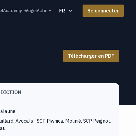
FR
Se connecter
elAcademy
VogelActu
Télécharger en PDF
IDICTION
alaune
uillard, Avocats : SCP Piwnica, Molinié, SCP Peignot,
au.