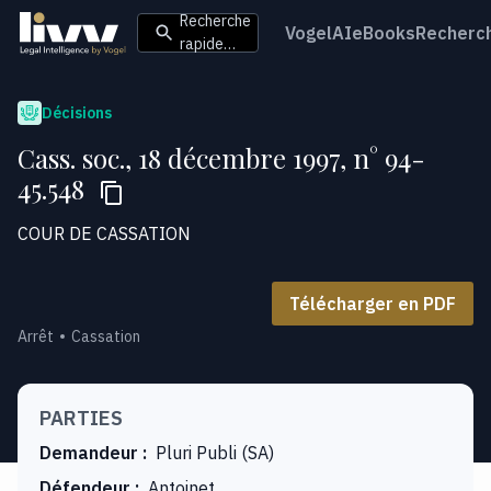
Recherche
VogelAI
eBooks
Recherc
rapide…
Décisions
Cass. soc., 18 décembre 1997, n° 94-
45.548
COUR DE CASSATION
Télécharger en PDF
Arrêt
Cassation
PARTIES
Demandeur
:
Pluri Publi (SA)
Défendeur
:
Antoinet