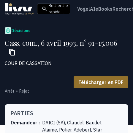
Recherche
VogelAI
eBooks
Recherc
rapide…
Décisions
Cass. com., 6 avril 1993, n° 91-15.006
COUR DE CASSATION
Télécharger en PDF
Arrêt
Rejet
PARTIES
Demandeur
:
DAICI (SA), Claudel, Baudet,
Alaime, Potier, Adebert, Star