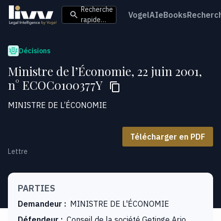
Recherche
VogelAI
eBooks
Recherc
rapide…
Décisions
Ministre de l’Économie, 22 juin 2001,
n° ECOC0100377Y
MINISTRE DE L’ÉCONOMIE
Télécharger en PDF
Lettre
PARTIES
Demandeur
:
MINISTRE DE L'ÉCONOMIE
Défendeur
:
Conseil de la société Getinge Arjo