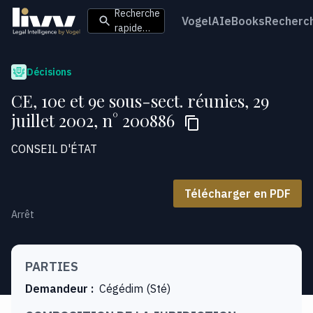
Recherche
VogelAI
eBooks
Recherc
rapide…
Décisions
CE, 10e et 9e sous-sect. réunies, 29
juillet 2002, n° 200886
CONSEIL D'ÉTAT
Télécharger en PDF
Arrêt
PARTIES
Demandeur
:
Cégédim (Sté)