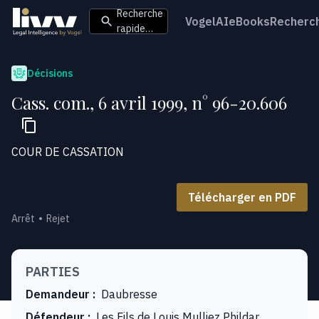
Recherche
VogelAI
eBooks
Recherc
rapide…
Décisions
Cass. com., 6 avril 1999, n° 96-20.606
COUR DE CASSATION
Télécharger en PDF
Arrêt
Rejet
PARTIES
Demandeur
:
Daubresse
Défendeur
:
Les Fils de Louis Mulliez Phildar