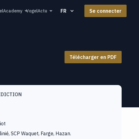
FR
Se connecter
elAcademy
VogelActu
Télécharger en PDF
IDICTION
iot
linié, SCP Waquet, Farge, Hazan.