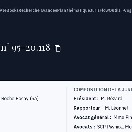
AI
eBooks
Recherche avancée
Plan thématique
JurisFlow
Outils
Vog
 n° 95-20.118
COMPOSITION DE LA JUR
 Roche Posay (SA)
Président
:
M. Bézard
Rapporteur
:
M. Léonnet
Avocat général
:
Mme Pin
Avocats
:
SCP Piwnica, Mo