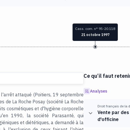
Cass. com. n° 95-20.118
21 octobre 1997
Ce qu’il faut reteni
Analyses
 l'arrêt attaqué (Poitiers, 19 septembre
es de La Roche Posay (société La Roche
Droit français de la 
its cosmétiques et d'hygiène corporelle
Vente par des
u'en 1990, la société Parasanté, qui
d'officine
iéniques et diététiques, a demandé à la
 à l'exclusion de ceux faisant l'objet