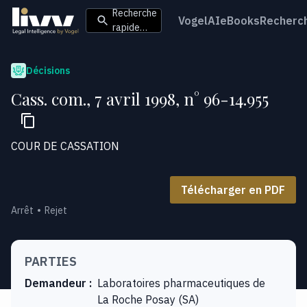
Recherche
VogelAI
eBooks
Recherc
rapide…
Décisions
Cass. com., 7 avril 1998, n° 96-14.955
COUR DE CASSATION
Télécharger en PDF
Arrêt
Rejet
PARTIES
Demandeur
:
Laboratoires pharmaceutiques de
La Roche Posay (SA)