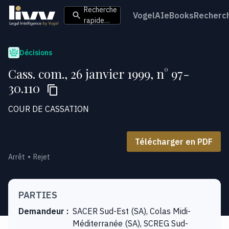
Recherche
VogelAI
eBooks
Recherc
rapide…
Décisions
Cass. com., 26 janvier 1999, n° 97-
30.110
COUR DE CASSATION
Télécharger en PDF
Arrêt
Rejet
PARTIES
Demandeur
:
SACER Sud-Est (SA), Colas Midi-
Méditerranée (SA), SCREG Sud-