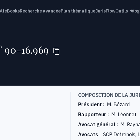
AI
eBooks
Recherche avancée
Plan thématique
JurisFlow
Outils
Vog
n° 90-16.969
COMPOSITION DE LA JUR
Président
:
M. Bézard
Rapporteur
:
M. Léonnet
Avocat général
:
M. Rayn
Avocats
:
SCP Defrénois, L