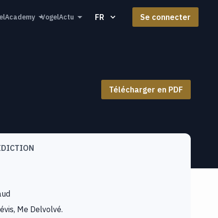
FR
Se connecter
elAcademy
VogelActu
Télécharger en PDF
IDICTION
aud
évis, Me Delvolvé.