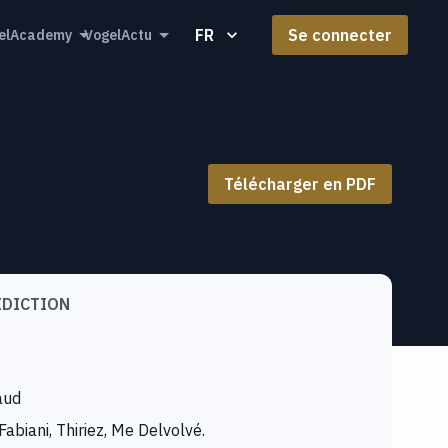
FR
Se connecter
elAcademy
VogelActu
Télécharger en PDF
IDICTION
aud
abiani, Thiriez, Me Delvolvé.