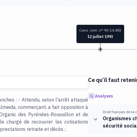
Cass. com. n° 90-14.482
12 juillet 1993
Ce qu’il faut reteni
Analyses
nches : - Attendu, selon l'arrêt attaqué
Almeida, commerçant, a fait opposition à
Droit français de la
Organic des Pyrénées-Roussillon et de
Organismes ch
ale chargé de recouvrer les cotisations
sécurité socia
restations retraite et décès ;