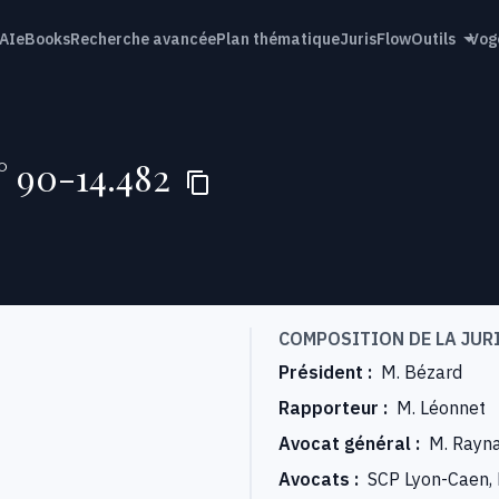
AI
eBooks
Recherche avancée
Plan thématique
JurisFlow
Outils
Vog
n° 90-14.482
COMPOSITION DE LA JUR
Président
:
M. Bézard
Rapporteur
:
M. Léonnet
Avocat général
:
M. Rayn
Avocats
:
SCP Lyon-Caen, F