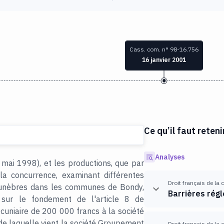
Cass. com. n° 98-16.756
16 janvier 2001
Ce qu’il faut reteni
Analyses
 mai 1998), et les productions, que par
la concurrence, examinant différentes
Droit français de la
funèbres dans les communes de Bondy,
Barrières rég
, sur le fondement de l'article 8 de
uniaire de 200 000 francs à la société
de laquelle vient la société Groupement
Droit français de la