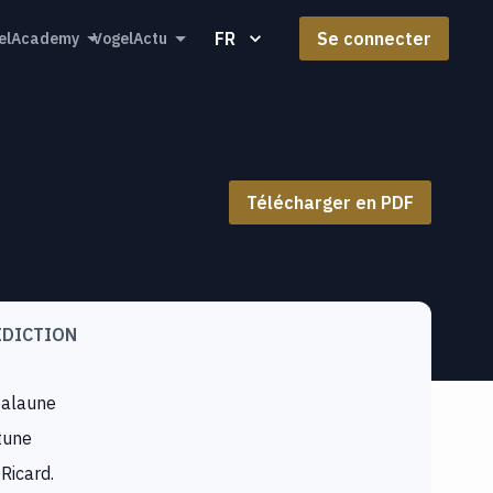
FR
Se connecter
elAcademy
VogelActu
Télécharger en PDF
IDICTION
alaune
tune
Ricard.