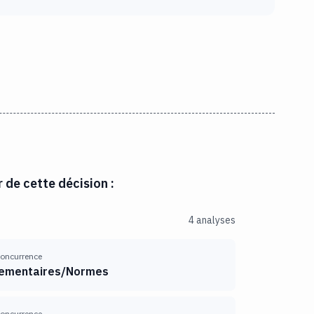
r de cette décision :
4 analyses
 concurrence
lementaires/Normes
 concurrence