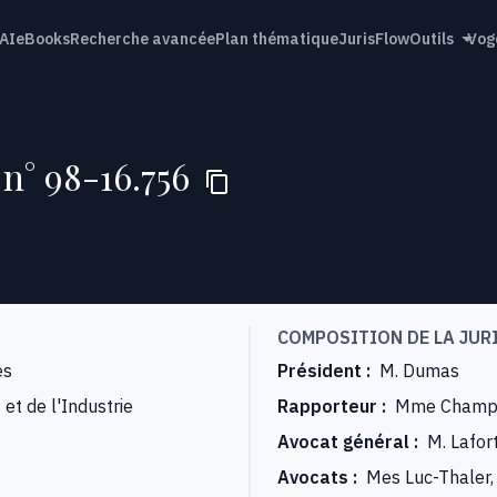
AI
eBooks
Recherche avancée
Plan thématique
JurisFlow
Outils
Vog
 n° 98-16.756
COMPOSITION DE LA JUR
es
Président
:
M. Dumas
et de l'Industrie
Rapporteur
:
Mme Champ
Avocat général
:
M. Lafor
Avocats
:
Mes Luc-Thaler, 