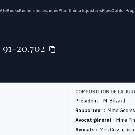
AI
eBooks
Recherche avancée
Plan thématique
JurisFlow
Outils
Vog
° 91-20.702
COMPOSITION DE LA JUR
Président
:
M. Bézard
Rapporteur
:
Mme Geerss
Avocat général
:
Mme Pin
Avocats
:
Mes Cossa, Rica