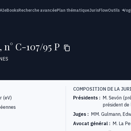
AI
eBooks
Recherche avancée
Plan thématique
JurisFlow
Outils
Vog
7, n° C-107/95 P
NES
COMPOSITION DE LA JUR
r (eV)
Présidents
:
M. Sevón (pré
président de
péennes
Juges
:
MM. Gulmann, Edwa
Avocat général
:
M. La Pe