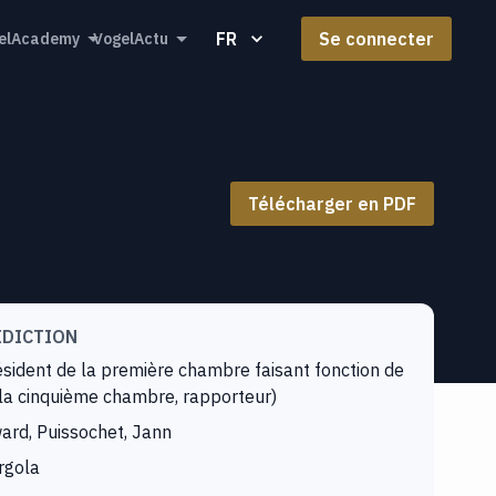
FR
Se connecter
elAcademy
VogelActu
Télécharger en PDF
IDICTION
sident de la première chambre faisant fonction de
 la cinquième chambre, rapporteur)
rd, Puissochet, Jann
rgola